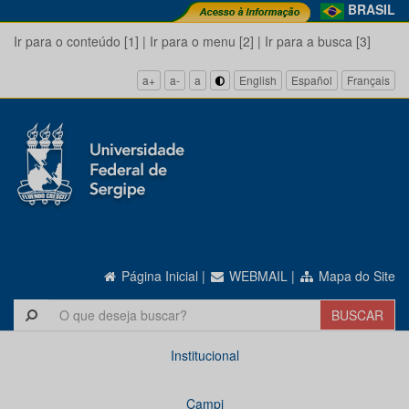
BRASIL
Ir para o conteúdo [1]
|
Ir para o menu [2]
|
Ir para a busca [3]
a+
a-
a
English
Español
Français
Página Inicial
|
WEBMAIL
|
Mapa do Site
Institucional
Campi