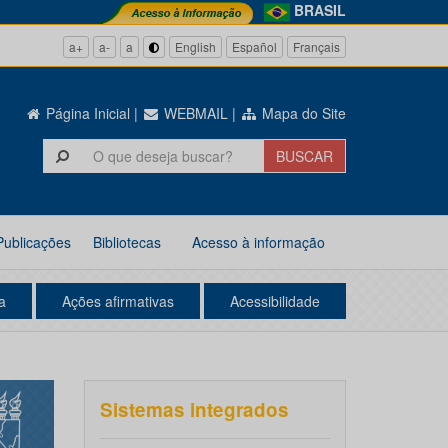
BRASIL
a+
a-
a
English
Español
Français
Página Inicial
|
WEBMAIL
|
Mapa do Site
Publicações
Bibliotecas
Acesso à informação
a
Ações afirmativas
Acessibilidade
Sistemas integrados