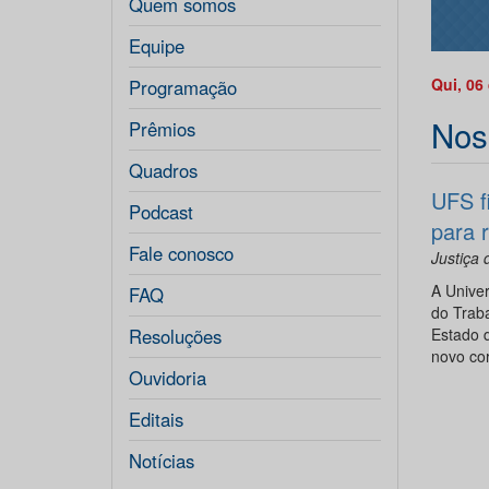
Quem somos
Equipe
Qui, 06
Programação
Nos
Prêmios
Quadros
UFS f
Podcast
para 
Fale conosco
Justiça 
A Univer
FAQ
do Traba
Resoluções
Estado d
novo cor
Ouvidoria
Editais
Notícias