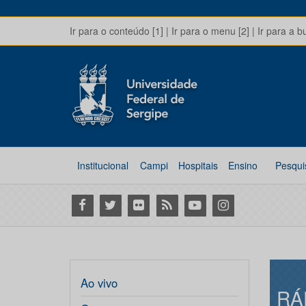
Ir para o conteúdo [1]
|
Ir para o menu [2]
|
Ir para a b
Institucional
Campi
Hospitais
Ensino
Pesqui
Facebook
Twitter
Flickr
RSS
Youtube
Instagram
Ao vivo
RÁ