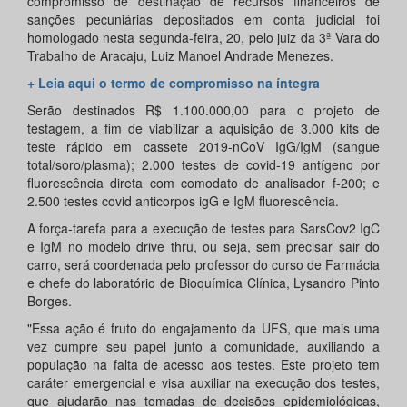
compromisso de destinação de recursos financeiros de
sanções pecuniárias depositados em conta judicial foi
homologado nesta segunda-feira, 20, pelo juiz da 3ª Vara do
Trabalho de Aracaju, Luiz Manoel Andrade Menezes.
+ Leia aqui o termo de compromisso na íntegra
Serão destinados R$ 1.100.000,00 para o projeto de
testagem, a fim de viabilizar a aquisição de 3.000 kits de
teste rápido em cassete 2019-nCoV IgG/IgM (sangue
total/soro/plasma); 2.000 testes de covid-19 antígeno por
fluorescência direta com comodato de analisador f-200; e
2.500 testes covid anticorpos igG e IgM fluorescência.
A força-tarefa para a execução de testes para SarsCov2 IgC
e IgM no modelo drive thru, ou seja, sem precisar sair do
carro, será coordenada pelo professor do curso de Farmácia
e chefe do laboratório de Bioquímica Clínica, Lysandro Pinto
Borges.
"Essa ação é fruto do engajamento da UFS, que mais uma
vez cumpre seu papel junto à comunidade, auxiliando a
população na falta de acesso aos testes. Este projeto tem
caráter emergencial e visa auxiliar na execução dos testes,
que ajudarão nas tomadas de decisões epidemiológicas,