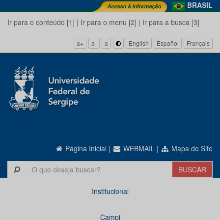
BRASIL
Ir para o conteúdo [1]
|
Ir para o menu [2]
|
Ir para a busca [3]
a+
a-
a
English
Español
Français
Página Inicial
|
WEBMAIL
|
Mapa do Site
Institucional
Campi