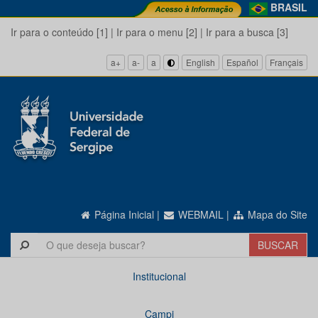
BRASIL
Ir para o conteúdo [1]
|
Ir para o menu [2]
|
Ir para a busca [3]
a+
a-
a
English
Español
Français
Página Inicial
|
WEBMAIL
|
Mapa do Site
Institucional
Campi