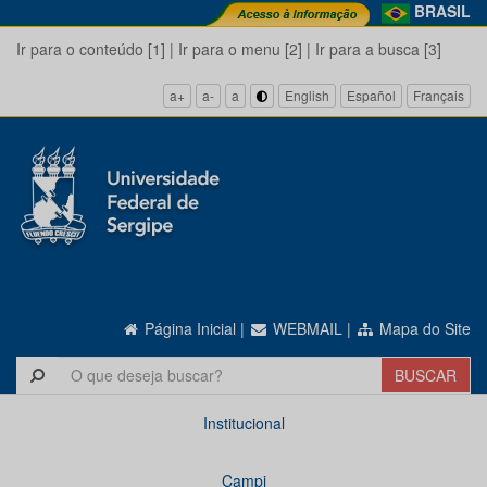
BRASIL
Ir para o conteúdo [1]
|
Ir para o menu [2]
|
Ir para a busca [3]
a+
a-
a
English
Español
Français
Página Inicial
|
WEBMAIL
|
Mapa do Site
Institucional
Campi