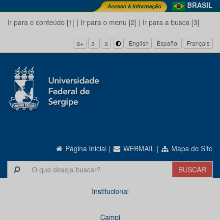
BRASIL
Ir para o conteúdo [1]
|
Ir para o menu [2]
|
Ir para a busca [3]
a+
a-
a
English
Español
Français
Página Inicial
|
WEBMAIL
|
Mapa do Site
Institucional
Campi