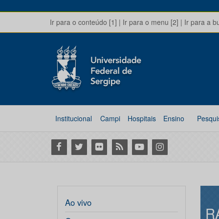
Ir para o conteúdo [1]
|
Ir para o menu [2]
|
Ir para a b
Institucional
Campi
Hospitais
Ensino
Pesqui
Facebook
Twitter
Flickr
RSS
Youtube
Instagram
Ao vivo
R