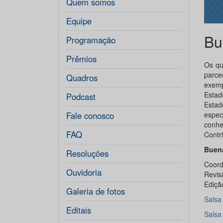
Quem somos
Equipe
Bu
Programação
Prêmios
Os qu
parce
Quadros
exemp
Estad
Podcast
Estad
Fale conosco
espec
conhe
FAQ
Contr
Buen
Resoluções
Coord
Ouvidoria
Revis
Ediçã
Galeria de fotos
Salsa
Editais
Salsa