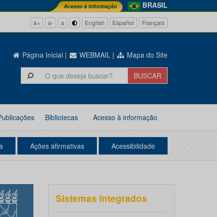
BRASIL
a+
a-
a
English
Español
Français
Página Inicial
|
WEBMAIL
|
Mapa do Site
Publicações
Bibliotecas
Acesso à informação
a
Ações afirmativas
Acessibilidade
Sistemas integrados