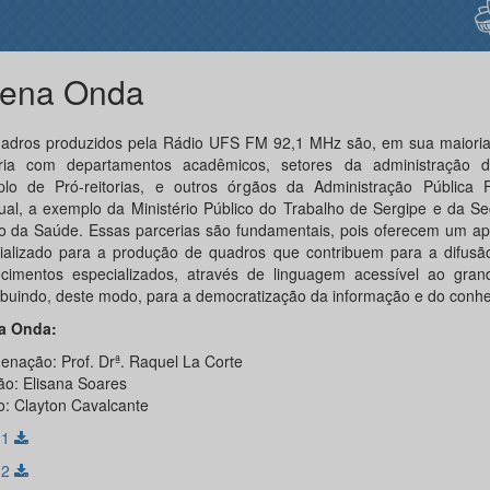
ena Onda
adros produzidos pela Rádio UFS FM 92,1 MHz são, em sua maioria,
ria com departamentos acadêmicos, setores da administração
lo de Pró-reitorias, e outros órgãos da Administração Pública 
ual, a exemplo da Ministério Público do Trabalho de Sergipe e da Se
o da Saúde. Essas parcerias são fundamentais, pois oferecem um apo
ializado para a produção de quadros que contribuem para a difusão
cimentos especializados, através de linguagem acessível ao grand
ibuindo, deste modo, para a democratização da informação e do conh
a Onda:
enação: Prof. Drª. Raquel La Corte
ão: Elisana Soares
o: Clayton Cavalcante
 1
 2