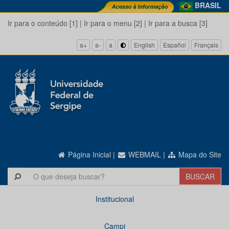
BRASIL
Ir para o conteúdo [1]
|
Ir para o menu [2]
|
Ir para a busca [3]
a+
a-
a
English
Español
Français
Página Inicial
|
WEBMAIL
|
Mapa do Site
Institucional
Campi