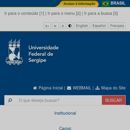
BRASIL
Ir para o conteúdo [1]
|
Ir para o menu [2]
|
Ir para a busca [3]
a+
a-
a
English
Español
Français
Página Inicial
|
WEBMAIL
|
Mapa do Site
Institucional
Campi