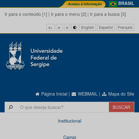
BRASIL
Ir para o conteúdo [1]
|
Ir para o menu [2]
|
Ir para a busca [3]
a+
a-
a
English
Español
Français
Página Inicial
|
WEBMAIL
|
Mapa do Site
Institucional
Campi