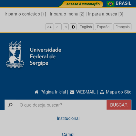
BRASIL
Ir para o conteúdo [1]
|
Ir para o menu [2]
|
Ir para a busca [3]
a+
a-
a
English
Español
Français
Página Inicial
|
WEBMAIL
|
Mapa do Site
Institucional
Campi