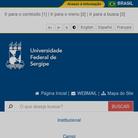
BRASIL
Ir para o conteúdo [1]
|
Ir para o menu [2]
|
Ir para a busca [3]
a+
a-
a
English
Español
Français
Página Inicial
|
WEBMAIL
|
Mapa do Site
Institucional
Campi