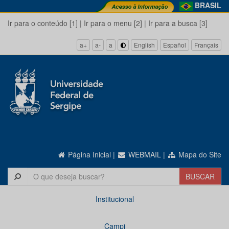
BRASIL
Ir para o conteúdo [1]
|
Ir para o menu [2]
|
Ir para a busca [3]
a+
a-
a
English
Español
Français
Página Inicial
|
WEBMAIL
|
Mapa do Site
Institucional
Campi